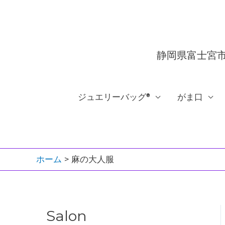
内
容
を
ス
静岡県富士宮
キ
ッ
ジュエリーバッグ®︎
がま口
プ
ホーム
麻の大人服
Salon