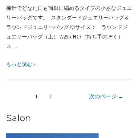
棒針でどなたにも簡単に編めるタイプの小さなジュエ
リーバッグです。 スタンダードジュエリーバッグ＆
ラウンドジュエリーバッグ ◎サイズ： ラウンドジ
ュエリーバッグ（上） W25 x H17（持ち手のぞく）
ス …
ス
もっと読む »
タ
ン
ダ
投
1
2
次のページ
→
ー
稿
ド
ナ
Salon
ジ
ビ
ュ
ゲ