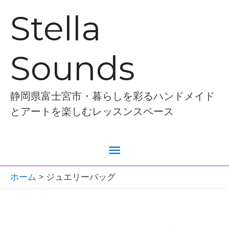
内
Stella
容
を
Sounds
ス
キ
ッ
静岡県富士宮市・暮らしを彩るハンドメイド
プ
とアートを楽しむレッスンスペース
メ
イ
ホーム
ジュエリーバッグ
ン
メ