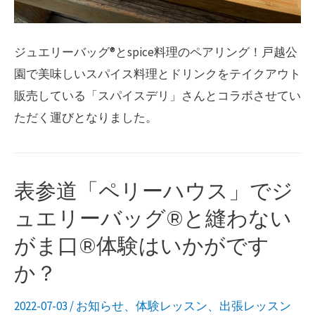
み
Ver.・
ジュエリーバッグ®︎とspice料理のペアリング！戸越公
エ
園で美味しいスパイス料理とドリンクをテイクアウト
ミ
販売している「スパイスデリ」さんとコラボさせてい
ー
ただく運びとなりました。
ド
ミ
ニ
表参道「ペリーハウス」でジ
ュエリーバッグ®︎と縫わない
がま口®︎体験はいかがです
か？
2022-07-03
/
お知らせ
、
体験レッスン
、
出張レッスン