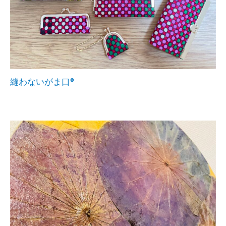
縫わないがま口®︎