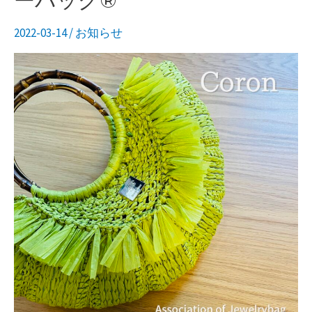
ーバッグ®︎
バ
験
ッ
2022-03-14
/
お知らせ
は
グ
い
®︎Basket
か
が
で
す
か？