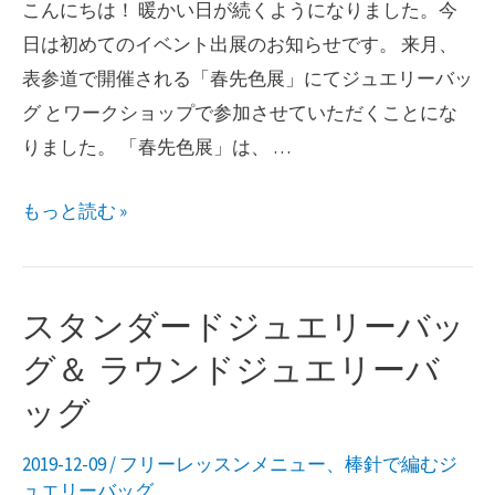
こんにちは！ 暖かい日が続くようになりました。今
日は初めてのイベント出展のお知らせです。 来月、
表参道で開催される「春先色展」にてジュエリーバッ
グ とワークショップで参加させていただくことにな
りました。 「春先色展」は、 …
「春
もっと読む »
先
色
展」
スタンダードジュエリーバッ
に
グ＆ ラウンドジュエリーバ
出
ッグ
展
し
2019-12-09
/
フリーレッスンメニュー
、
棒針で編むジ
ま
ュエリーバッグ