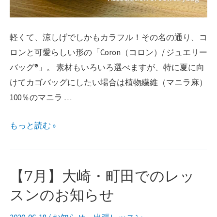
軽くて、涼しげでしかもカラフル！その名の通り、コ
ロンと可愛らしい形の「Coron（コロン）/ ジュエリー
バッグ®︎」。 素材もいろいろ選べますが、特に夏に向
けてカゴバッグにしたい場合は植物繊維（マニラ麻）
100％のマニラ …
Coron
もっと読む »
（コ
ロ
ン）/
【7月】大崎・町田でのレッ
ジ
スンのお知らせ
ュ
エ