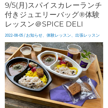
リ
9/5(月)スパイスカレーランチ
ー
付きジュエリーバッグ®︎体験
バ
レッスン＠SPICE DELI
ッ
グ
2022-08-05
/
お知らせ
、
体験レッスン
、
出張レッスン
®︎
エ
ミ
ー
ド
ア
レ
ン
ジ
編