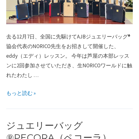
去る12月7日、全国に先駆けてAJBジュエリーバッグ®︎
協会代表のNORICO先生をお招きして開催した、
eddy（エディ）レッスン。 今年は芦屋の本部レッス
ンに2回参加させていただき、生NORICOワールドに触
れたわたし …
ジ
もっと読む »
ュ
エ
リ
ジュエリーバッグ
ー
®︎PECORA（ペコーラ）