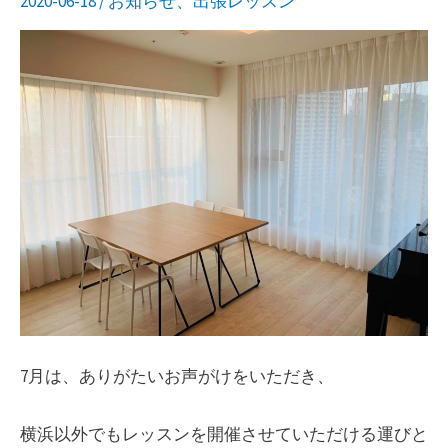
2020-06-18
/
お知らせ
、
出張レッスン
リ
ー
バ
ッ
グ
®︎
7月は、ありがたいお声がけをいただき、
横浜以外でもレッスンを開催させていただける運びと