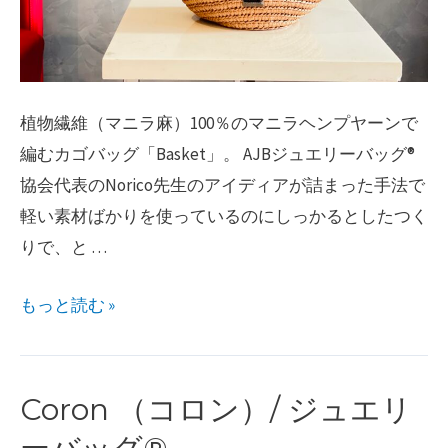
ー
バ
ッ
グ
植物繊維（マニラ麻）100％のマニラヘンプヤーンで
®︎
編むカゴバッグ「Basket」。 AJBジュエリーバッグ®︎
と
協会代表のNorico先生のアイディアが詰まった手法で
縫
軽い素材ばかりを使っているのにしっかるとしたつく
わ
りで、と …
な
い
ジ
もっと読む »
が
ュ
ま
エ
口
リ
Coron （コロン）/ ジュエリ
®︎
ー
体