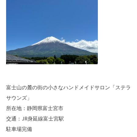
エ
ー
リ
シ
ー
ョ
バ
ン
ッ
グ
＆
ラ
ウ
ン
富士山の麓の街の小さなハンドメイドサロン「ステラ
ド
サウンズ」
ジ
所在地：静岡県富士宮市
ュ
交通：JR身延線富士宮駅
エ
駐車場完備
リ