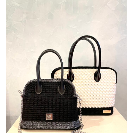
コ
ー
ラ）