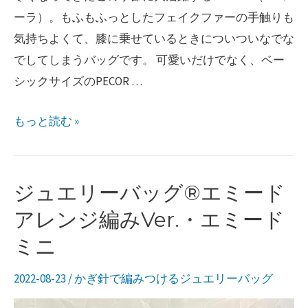
東
ーラ）。もふもふっとしたフェイクファーの手触りも
京
気持ちよくて、膝に乗せているときについついなでな
レ
でしてしまうバッグです。 可愛いだけでなく、ベー
ッ
シックサイズのPECOR …
ス
ジ
もっと読む »
ン
ュ
を
エ
開
リ
催
ジュエリーバッグ®︎エミード
ー
し
アレンジ編みVer.・エミード
バ
ま
ミニ
ッ
し
グ
た！
2022-08-23
/
かぎ針で編みつけるジュエリーバッグ
®︎PECORA（ペ