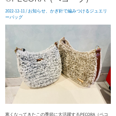
バ
ッ
2022-12-11
/
お知らせ
、
かぎ針で編みつけるジュエリ
ーバッグ
グ
®︎eddy（エ
デ
ィ）・
AJB
協
会
代
表
NORICO
先
生
の
寒くなってきたこの季節に大活躍するPECORA（ペコ