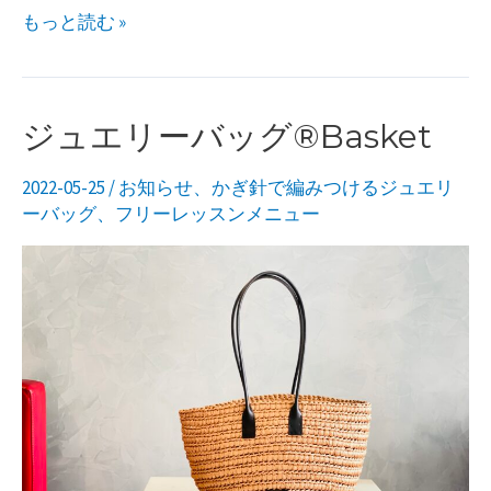
表
もっと読む »
参
道
「ペ
ジュエリーバッグ®︎Basket
リ
2022-05-25
/
お知らせ
、
かぎ針で編みつけるジュエリ
ー
ーバッグ
、
フリーレッスンメニュー
ハ
ウ
ス」
で
ジ
ュ
エ
リ