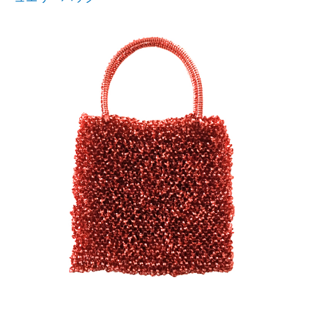
す。
ワ
ー
ク
シ
ョ
ッ
プ
も
開
催
♪