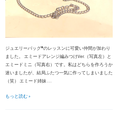
ジュエリーバッグ®︎のレッスンに可愛い仲間が加わり
ました。 エミードアレンジ編みつけVer.（写真左）と
エミードミニ（写真右）です。私はどちらを作ろうか
迷いましたが、結局ふたつ一気に作ってしまいました
（笑） エミード姉妹 …
ジ
もっと読む »
ュ
エ