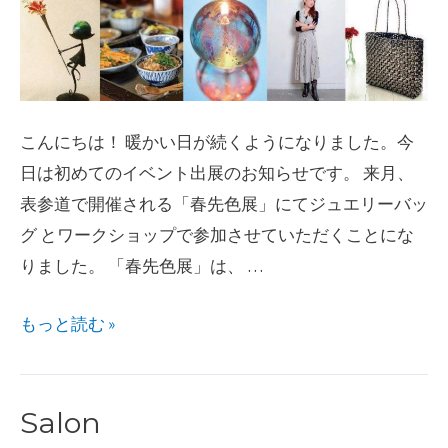
こんにちは！ 暖かい日が続くようになりました。今
日は初めてのイベント出展のお知らせです。 来月、
表参道で開催される「春先色展」にてジュエリーバッ
グ とワークショップで参加させていただくことにな
りました。 「春先色展」は、 …
「春
もっと読む »
先
色
Salon
展」
に