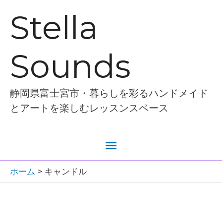
内
Stella
容
を
Sounds
ス
キ
ッ
静岡県富士宮市・暮らしを彩るハンドメイド
プ
とアートを楽しむレッスンスペース
メ
イ
ホーム
キャンドル
ン
メ