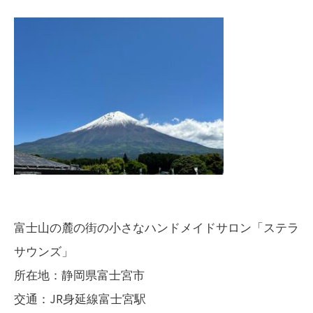
出
展
し
ま
す。
ワ
ー
ク
シ
ョ
富士山の麓の街の小さなハンドメイドサロン「ステラ
ッ
サウンズ」
プ
所在地：静岡県富士宮市
も
交通：JR身延線富士宮駅
開