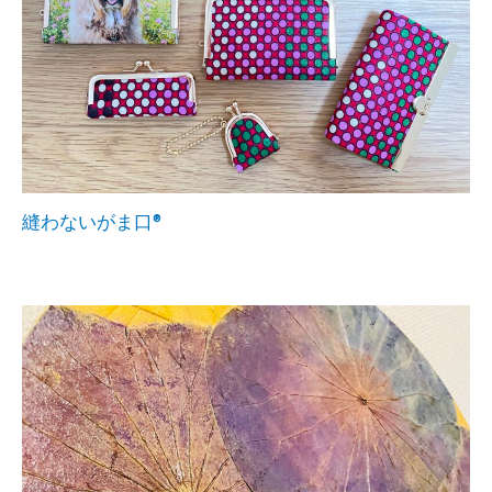
縫わないがま口®︎