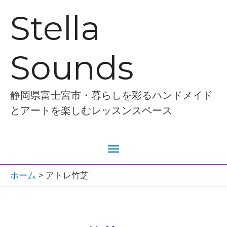
内
Stella
容
を
Sounds
ス
キ
ッ
静岡県富士宮市・暮らしを彩るハンドメイド
プ
とアートを楽しむレッスンスペース
メ
イ
ホーム
アトレ竹芝
ン
メ