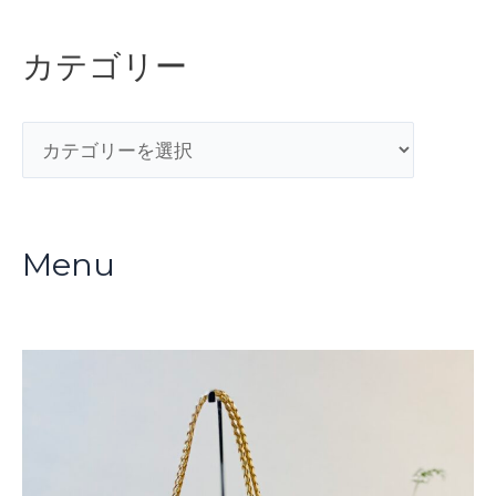
で
き
カテゴリー
ち
ゃ
カ
い
テ
ま
ゴ
す
リ
♪
Menu
ー