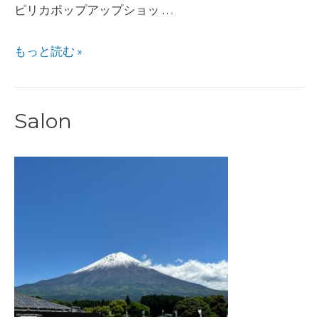
ピリカポップアップショッ …
ピ
もっと読む »
リ
カ
Salon
POPUP
＠
ア
ト
レ
竹
芝
に
出
店