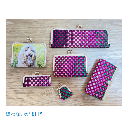
縫わないがま口®︎