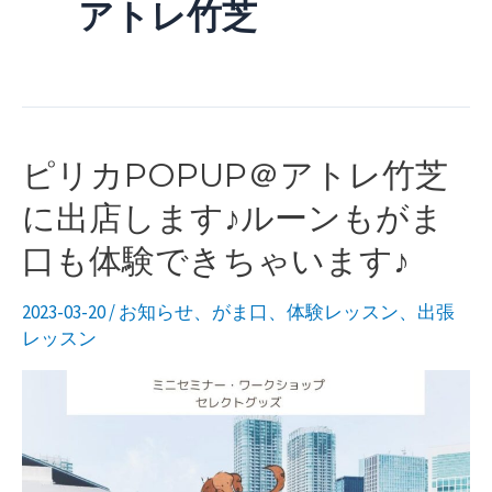
アトレ竹芝
ニ
ュ
ー
ピリカPOPUP＠アトレ竹芝
に出店します♪ルーンもがま
口も体験できちゃいます♪
2023-03-20
/
お知らせ
、
がま口
、
体験レッスン
、
出張
レッスン