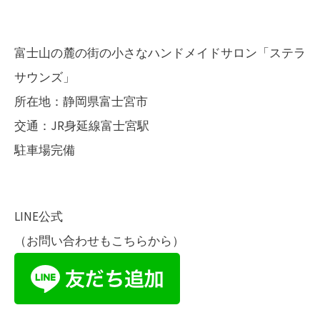
し
ま
富士山の麓の街の小さなハンドメイドサロン「ステラ
す
サウンズ」
♪
所在地：静岡県富士宮市
ル
交通：JR身延線富士宮駅
ー
駐車場完備
ン
も
が
LINE公式
ま
口
（お問い合わせもこちらから）
も
体
験