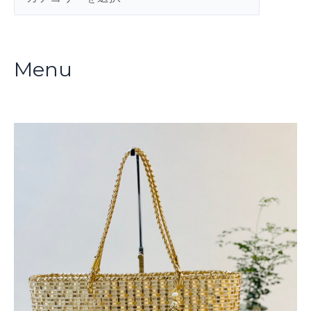
テ
ゴ
リ
Menu
ー