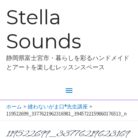
内
Stella
容
を
Sounds
ス
キ
ッ
静岡県富士宮市・暮らしを彩るハンドメイド
プ
とアートを楽しむレッスンスペース
メ
イ
ホーム
縫わないがま口®︎先生講座
119522699_3377621962316981_3945722159860176513_n
ン
119522699_33776219623169
メ