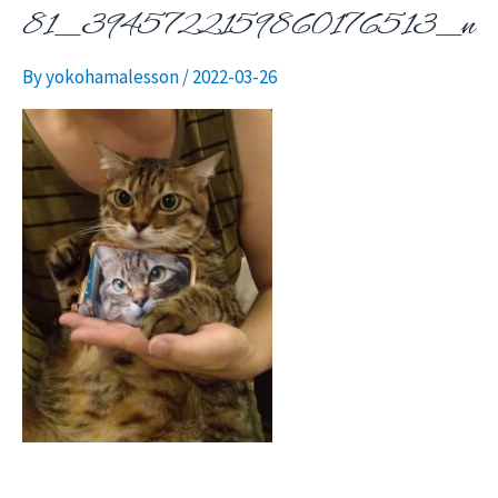
81_3945722159860176513_n
ニ
By
yokohamalesson
/
2022-03-26
ュ
ー