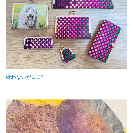
縫わないがま口®︎