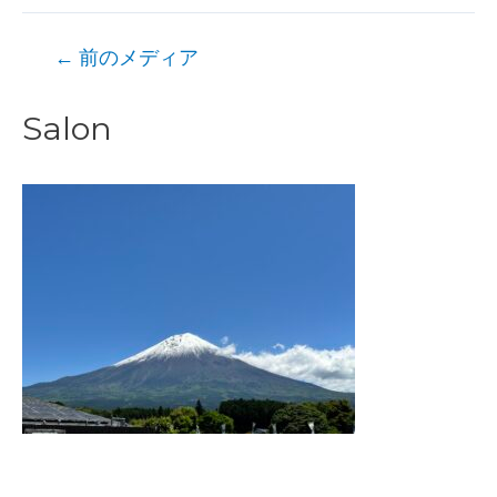
投
←
前のメディア
稿
Salon
ナ
ビ
ゲ
ー
シ
ョ
ン