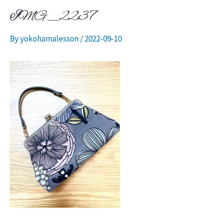
IMG_2237
ニ
By
yokohamalesson
/
2022-09-10
ュ
ー