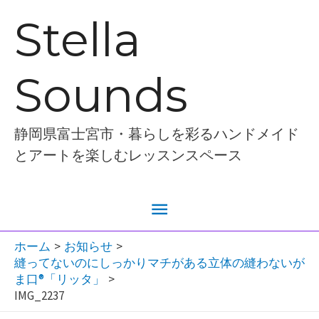
内
Stella
容
を
Sounds
ス
キ
ッ
静岡県富士宮市・暮らしを彩るハンドメイド
プ
とアートを楽しむレッスンスペース
メ
イ
ホーム
お知らせ
縫ってないのにしっかりマチがある立体の縫わないが
ン
ま口®︎「リッタ」
IMG_2237
メ