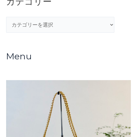
カテゴリー
カ
テ
ゴ
リ
Menu
ー