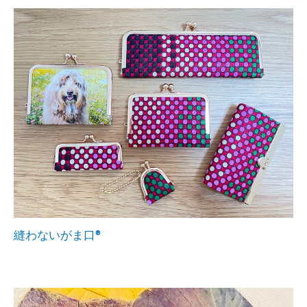
縫わないがま口®︎