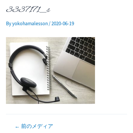
3337171_s
ニ
By
yokohamalesson
/
2020-06-19
ュ
ー
投
←
前のメディア