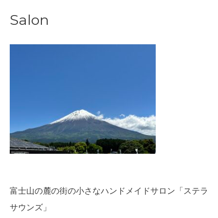
稿
Salon
ナ
ビ
ゲ
ー
シ
ョ
ン
富士山の麓の街の小さなハンドメイドサロン「ステラ
サウンズ」