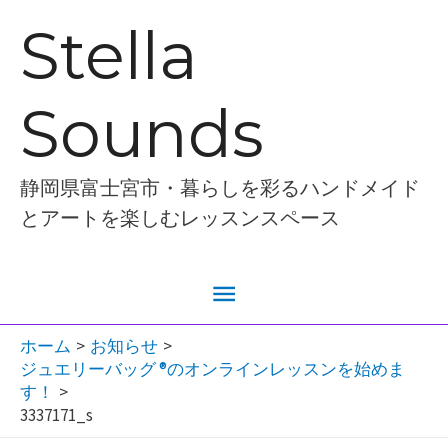
内
Stella
容
を
Sounds
ス
キ
ッ
静岡県富士宮市・暮らしを彩るハンドメイド
プ
とアートを楽しむレッスンスペース
メ
イ
ホーム
お知らせ
ジュエリーバッグ ®︎のオンラインレッスンを始めま
ン
す！
3337171_s
メ