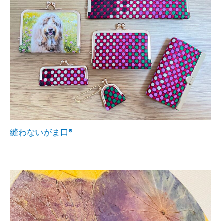
縫わないがま口®︎