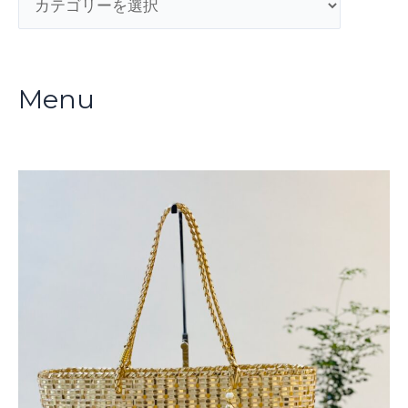
テ
ゴ
リ
Menu
ー