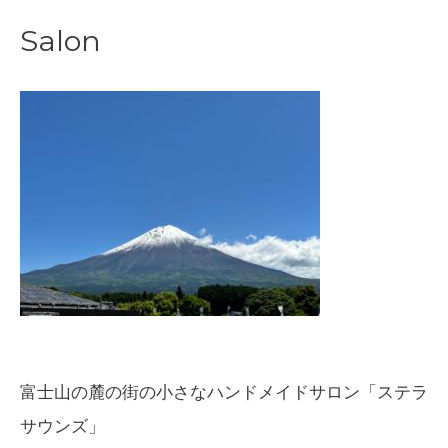
稿
Salon
ナ
ビ
ゲ
ー
シ
ョ
ン
富士山の麓の街の小さなハンドメイドサロン「ステラ
サウンズ」