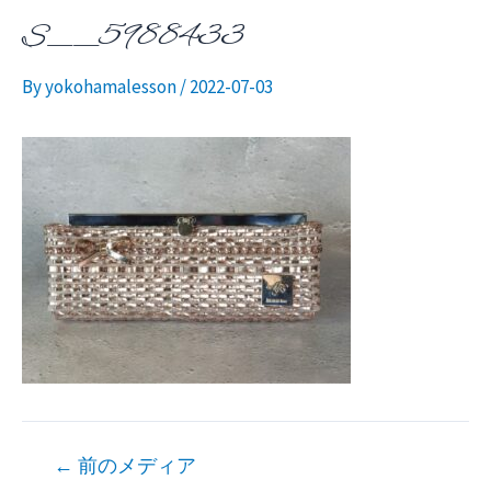
S__5988433
ニ
By
yokohamalesson
/
2022-07-03
ュ
ー
投
←
前のメディア