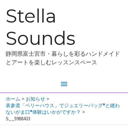
内
Stella
容
を
Sounds
ス
キ
ッ
静岡県富士宮市・暮らしを彩るハンドメイド
プ
とアートを楽しむレッスンスペース
メ
イ
ホーム
お知らせ
表参道「ペリーハウス」でジュエリーバッグ®︎と縫わ
ン
ないがま口®︎体験はいかがですか？
S__5988433
メ