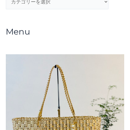
テ
ゴ
リ
Menu
ー