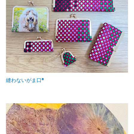
縫わないがま口®︎