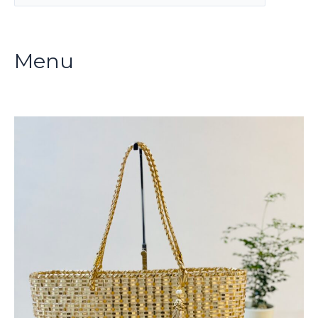
テ
ゴ
リ
Menu
ー