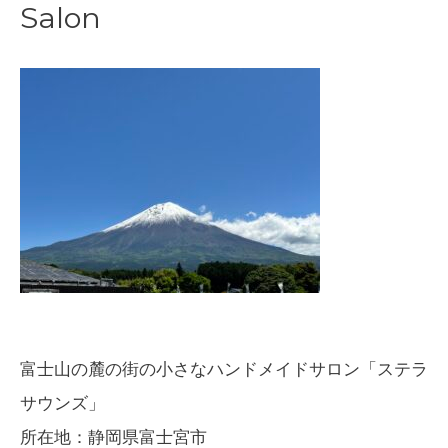
Salon
ナ
ビ
ゲ
ー
シ
ョ
ン
富士山の麓の街の小さなハンドメイドサロン「ステラ
サウンズ」
所在地：静岡県富士宮市