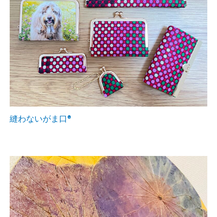
縫わないがま口®︎