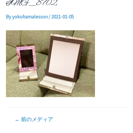
IMG_8702
ニ
By
yokohamalesson
/
2021-01-05
ュ
ー
投
←
前のメディア
稿