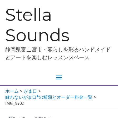
内
Stella
容
を
Sounds
ス
キ
ッ
静岡県富士宮市・暮らしを彩るハンドメイド
プ
とアートを楽しむレッスンスペース
メ
イ
ホーム
がま口
縫わないがま口®︎の種類とオーダー料金一覧
ン
IMG_8702
メ