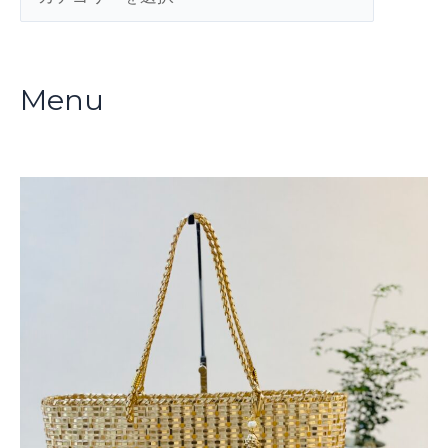
テ
ゴ
リ
Menu
ー