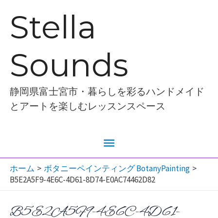
内
Stella
容
を
Sounds
ス
キ
ッ
静岡県富士宮市・暮らしを彩るハンドメイド
プ
とアートを楽しむレッスンスペース
メ
イ
ホーム
ボタニーペインティング BotanyPainting
B5E2A5F9-4E6C-4D61-8D74-E0AC74462D82
ン
B5E2A5F9-4E6C-4D61-
メ