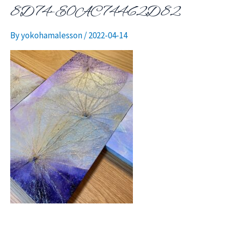
8D74-E0AC74462D82
ニ
By
yokohamalesson
/
2022-04-14
ュ
ー