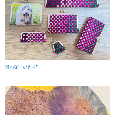
縫わないがま口®︎