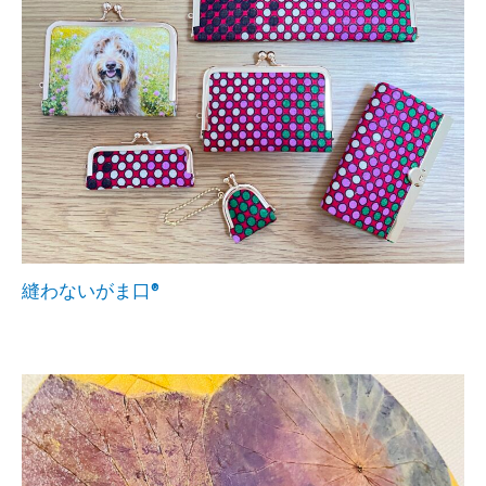
縫わないがま口®︎