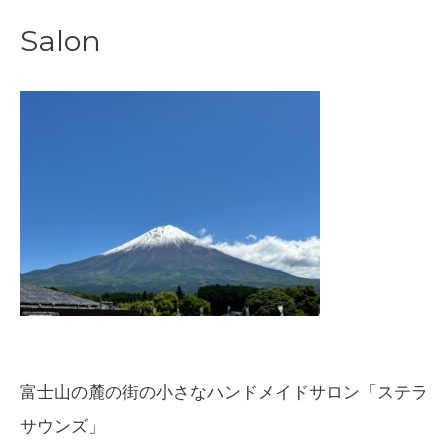
稿
Salon
ナ
ビ
ゲ
ー
シ
ョ
ン
富士山の麓の街の小さなハンドメイドサロン「ステラ
サウンズ」