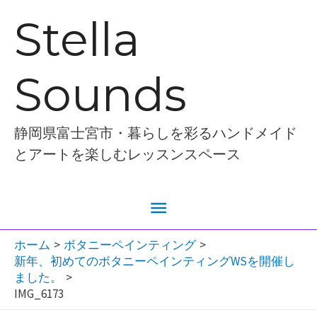
内
Stella
容
を
Sounds
ス
キ
ッ
静岡県富士宮市・暮らしを彩るハンドメイド
プ
とアートを楽しむレッスンスペース
メ
イ
ホーム
ボタニーペインティング
新年、初めてのボタニーペインティングWSを開催し
ン
ました。
IMG_6173
メ