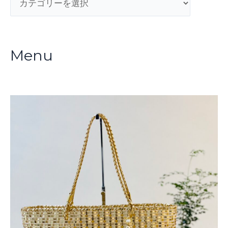
テ
ゴ
リ
Menu
ー