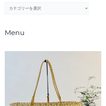
カ
テ
ゴ
リ
Menu
ー