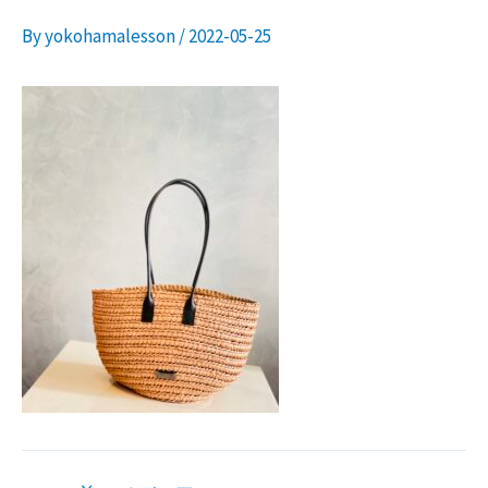
By
yokohamalesson
/
2022-05-25
ニ
ュ
ー