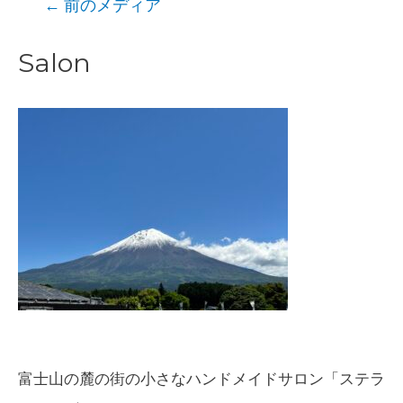
投
←
前のメディア
稿
Salon
ナ
ビ
ゲ
ー
シ
ョ
ン
富士山の麓の街の小さなハンドメイドサロン「ステラ