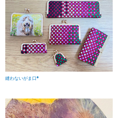
縫わないがま口®︎