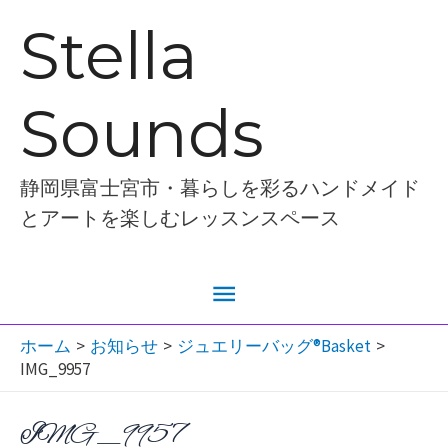
内
Stella
容
を
Sounds
ス
キ
ッ
静岡県富士宮市・暮らしを彩るハンドメイド
プ
とアートを楽しむレッスンスペース
メ
イ
ホーム
お知らせ
ジュエリーバッグ®︎Basket
IMG_9957
ン
IMG_9957
メ