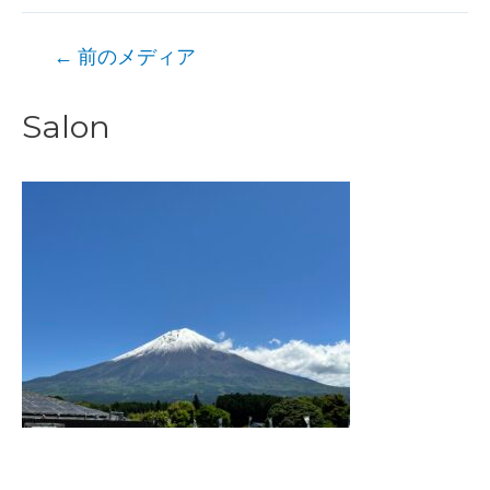
投
←
前のメディア
稿
Salon
ナ
ビ
ゲ
ー
シ
ョ
ン