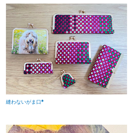
縫わないがま口®︎