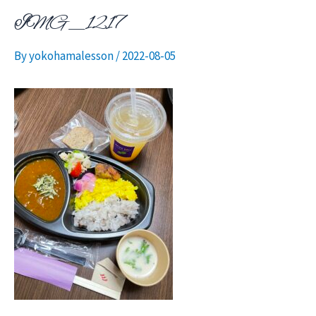
IMG_1217
ニ
By
yokohamalesson
/
2022-08-05
ュ
ー