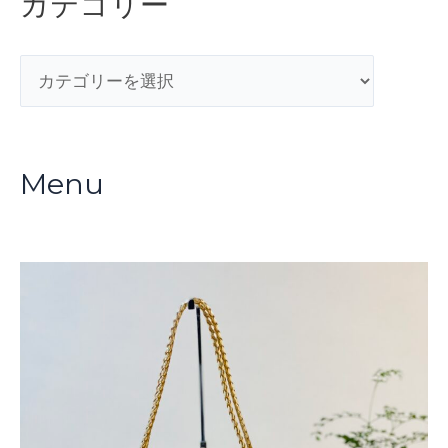
カテゴリー
カ
テ
ゴ
リ
Menu
ー